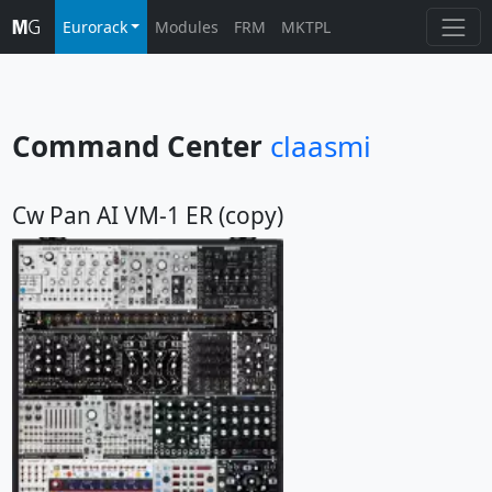
Eurorack
Modules
FRM
MKTPL
Command Center
claasmi
Cw Pan AI VM-1 ER (copy)